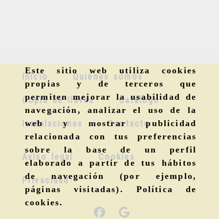
Este sitio web utiliza cookies
Inicio
Quiénes somos
propias y de terceros que
permiten mejorar la usabilidad de
Copia de llaves
Catálogo
navegación, analizar el uso de la
Instalaciones
Contacto
web y mostrar publicidad
relacionada con tus preferencias
sobre la base de un perfil
Aviso legal
Cookies
elaborado a partir de tus hábitos
de navegación (por ejemplo,
Privacidad
páginas visitadas).
Política de
cookies
.