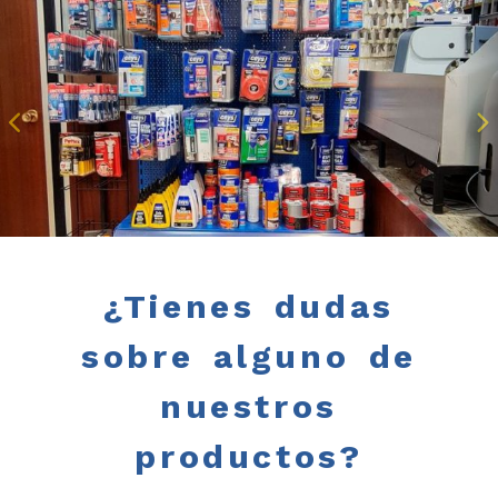
Anterior
S
¿Tienes dudas
sobre alguno de
nuestros
productos?