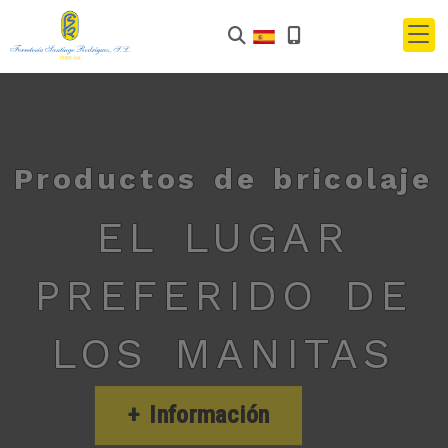
Productos de bricolaje
EL LUGAR
PREFERIDO DE
LOS MANITAS
+ Información