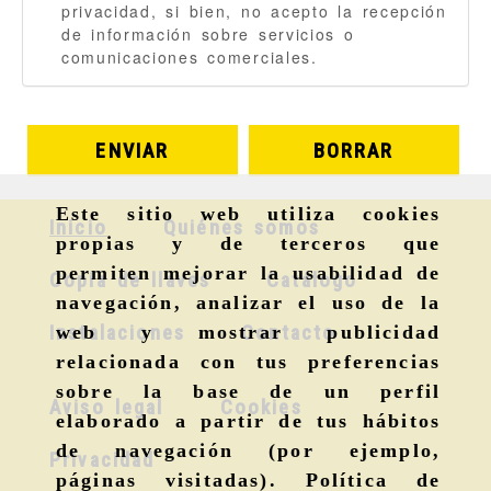
privacidad
, si bien, no acepto la recepción
de información sobre servicios o
comunicaciones comerciales.
ENVIAR
BORRAR
Este sitio web utiliza cookies
Inicio
Quiénes somos
propias y de terceros que
permiten mejorar la usabilidad de
Copia de llaves
Catálogo
navegación, analizar el uso de la
Instalaciones
Contacto
web y mostrar publicidad
relacionada con tus preferencias
sobre la base de un perfil
Aviso legal
Cookies
elaborado a partir de tus hábitos
de navegación (por ejemplo,
Privacidad
páginas visitadas).
Política de