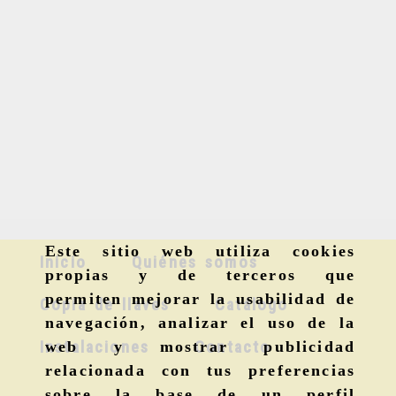
Este sitio web utiliza cookies
Inicio
Quiénes somos
propias y de terceros que
permiten mejorar la usabilidad de
Copia de llaves
Catálogo
navegación, analizar el uso de la
Instalaciones
Contacto
web y mostrar publicidad
relacionada con tus preferencias
sobre la base de un perfil