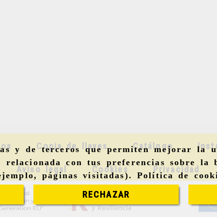
mos
Copia de llaves
Catálogo
Inst
ias y de terceros que permiten mejorar la u
 relacionada con tus preferencias sobre la 
Aviso legal
Cookies
Privacidad
ejemplo, páginas visitadas).
Política de cook
RECHAZAR