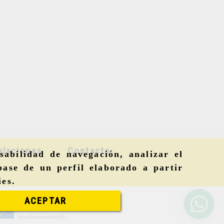
alaciones
Contacto
sabilidad de navegación, analizar el
base de un perfil elaborado a partir
ies
.
ACEPTAR