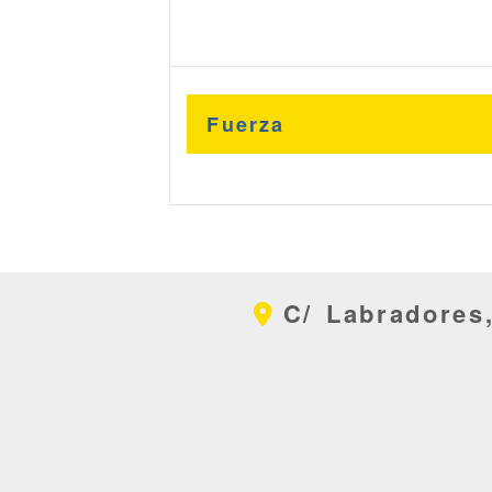
Fuerza
3
4
C/ Labradores