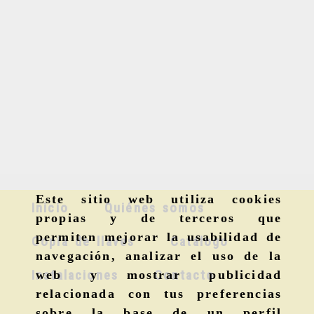
Este sitio web utiliza cookies
Inicio
Quiénes somos
propias y de terceros que
permiten mejorar la usabilidad de
Copia de llaves
Catálogo
navegación, analizar el uso de la
Instalaciones
Contacto
web y mostrar publicidad
relacionada con tus preferencias
sobre la base de un perfil