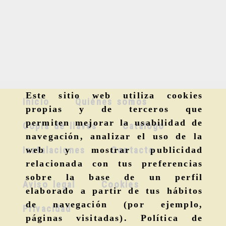
Este sitio web utiliza cookies
Inicio
Quiénes somos
propias y de terceros que
permiten mejorar la usabilidad de
Copia de llaves
Catálogo
navegación, analizar el uso de la
Instalaciones
Contacto
web y mostrar publicidad
relacionada con tus preferencias
sobre la base de un perfil
Aviso legal
Cookies
elaborado a partir de tus hábitos
de navegación (por ejemplo,
Privacidad
páginas visitadas).
Política de