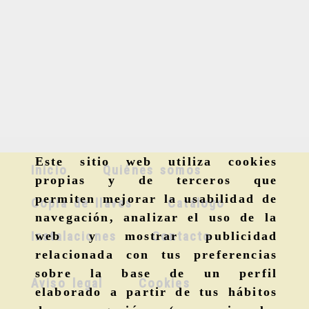
Este sitio web utiliza cookies
Inicio
Quiénes somos
propias y de terceros que
permiten mejorar la usabilidad de
Copia de llaves
Catálogo
navegación, analizar el uso de la
Instalaciones
Contacto
web y mostrar publicidad
relacionada con tus preferencias
sobre la base de un perfil
Aviso legal
Cookies
elaborado a partir de tus hábitos