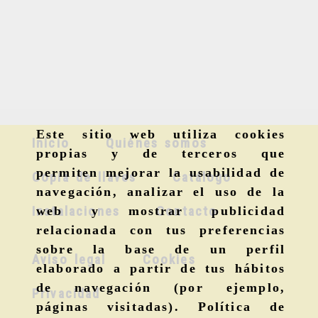
Este sitio web utiliza cookies
Inicio
Quiénes somos
propias y de terceros que
permiten mejorar la usabilidad de
Copia de llaves
Catálogo
navegación, analizar el uso de la
Instalaciones
Contacto
web y mostrar publicidad
relacionada con tus preferencias
sobre la base de un perfil
Aviso legal
Cookies
elaborado a partir de tus hábitos
de navegación (por ejemplo,
Privacidad
páginas visitadas).
Política de