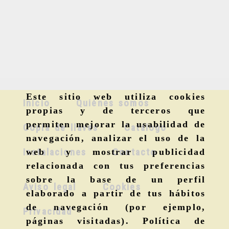
Este sitio web utiliza cookies
Inicio
Quiénes somos
propias y de terceros que
permiten mejorar la usabilidad de
Copia de llaves
Catálogo
navegación, analizar el uso de la
Instalaciones
Contacto
web y mostrar publicidad
relacionada con tus preferencias
sobre la base de un perfil
Aviso legal
Cookies
elaborado a partir de tus hábitos
de navegación (por ejemplo,
Privacidad
páginas visitadas).
Política de