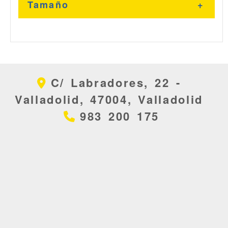
Níquel
Tamaño
30
C/ Labradores, 22 -
20
Valladolid,
47004,
Valladolid
983 200 175
25
35