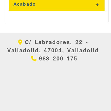
Acabado
Sin Barra
C/ Labradores, 22 -
Negro - Rojo
Valladolid,
47004,
Valladolid
983 200 175
Negro - Verde
Satinado - Inoxidable