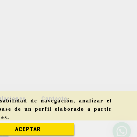
alaciones
Contacto
sabilidad de navegación, analizar el
base de un perfil elaborado a partir
ies
.
ACEPTAR