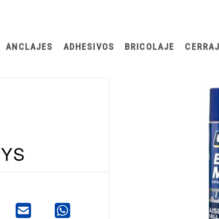
983 200 175
ANCLAJES
ADHESIVOS
BRICOLAJE
CERRAJ
o
EYS