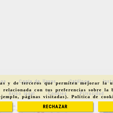
mos
Copia de llaves
Catálogo
Inst
ias y de terceros que permiten mejorar la u
 relacionada con tus preferencias sobre la 
Aviso legal
Cookies
Privacidad
ejemplo, páginas visitadas).
Política de cook
RECHAZAR