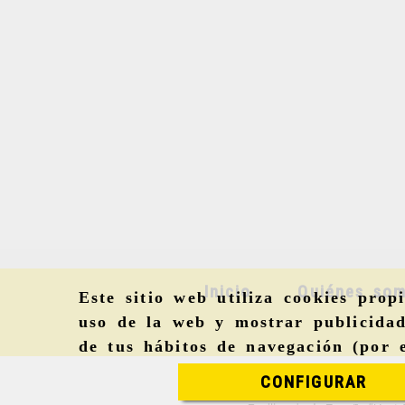
Inicio
Quiénes so
Este sitio web utiliza cookies prop
uso de la web y mostrar publicidad
de tus hábitos de navegación (por 
CONFIGURAR