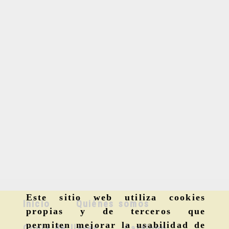
Este sitio web utiliza cookies
Inicio
Quiénes somos
propias y de terceros que
permiten mejorar la usabilidad de
Copia de llaves
Catálogo