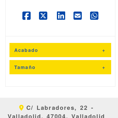
Acabado
Níquel
Tamaño
30x10
C/ Labradores, 22 -
Valladolid,
47004,
Valladolid