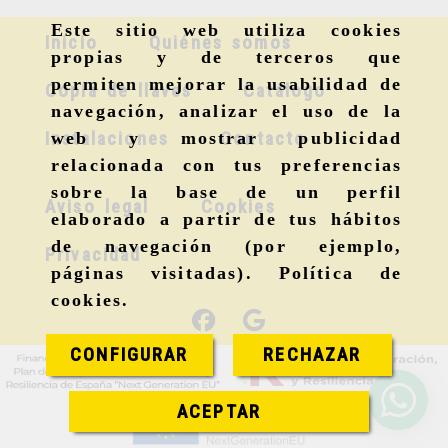
Este sitio web utiliza cookies
Inicio
Quiénes somos
propias y de terceros que
permiten mejorar la usabilidad de
Copia de llaves
Catálogo
navegación, analizar el uso de la
Instalaciones
Contacto
web y mostrar publicidad
relacionada con tus preferencias
sobre la base de un perfil
Aviso legal
Cookies
elaborado a partir de tus hábitos
de navegación (por ejemplo,
Privacidad
páginas visitadas).
Política de
cookies
.
CONFIGURAR
RECHAZAR
ACEPTAR