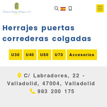
Herrajes puertas
correderas colgadas
U30
U40
U60
U70
Accesorios
C/ Labradores, 22 -
Valladolid,
47004,
Valladolid
983 200 175