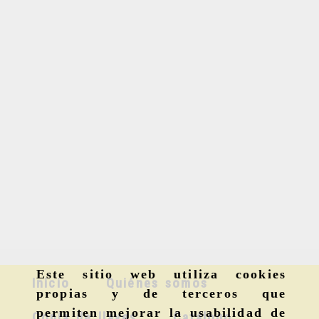
Este sitio web utiliza cookies
Inicio
Quiénes somos
propias y de terceros que
permiten mejorar la usabilidad de
Copia de llaves
Catálogo